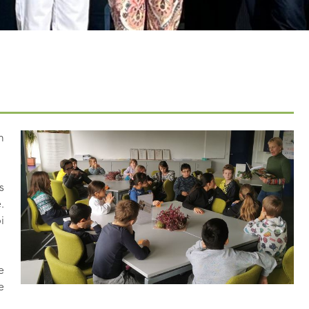
m
s
.
i
e
e